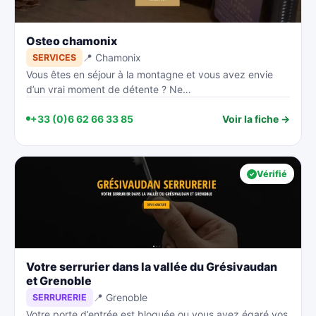
Osteo chamonix
📍 Chamonix
SERVICES
Vous êtes en séjour à la montagne et vous avez envie
d’un vrai moment de détente ? Ne…
+33 (0)6 62 66 33 85
Voir la fiche →
Vérifié
Votre serrurier dans la vallée du Grésivaudan
et Grenoble
📍 Grenoble
SERRURERIE
Votre porte d’entrée est bloquée ou vous avez égaré vos