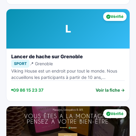
Vérifié
L
Lancer de hache sur Grenoble
📍 Grenoble
SPORT
Viking House est un endroit pour tout le monde. Nous
accueillons les participants à partir de 10 ans,…
09 86 15 23 37
Voir la fiche →
Vérifié