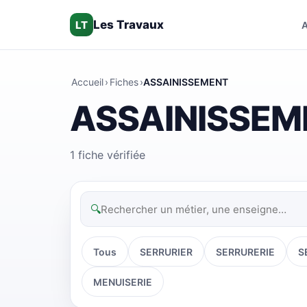
Les Travaux
LT
A
Accueil
›
Fiches
›
ASSAINISSEMENT
ASSAINISSEM
1 fiche vérifiée
🔍
Tous
SERRURIER
SERRURERIE
S
MENUISERIE