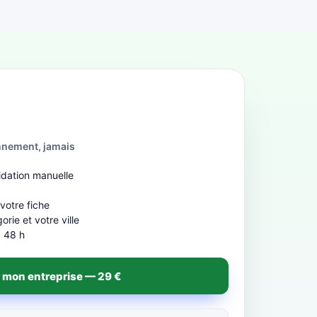
nnement, jamais
idation manuelle
b
 votre fiche
rie et votre ville
à 48 h
 mon entreprise — 29 €