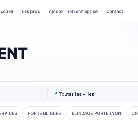
ccueil
Les pros
Ajouter mon entreprise
Contact
ENT
📍
ERVICES
PORTE BLINDÉE
BLINDAGE PORTE LYON
CH