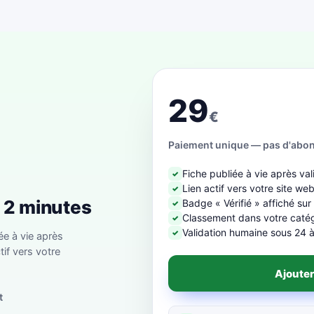
29
€
Paiement unique — pas d'abo
Fiche publiée à vie après val
✓
Lien actif vers votre site we
✓
n 2 minutes
Badge « Vérifié » affiché sur
✓
Classement dans votre catégo
✓
Validation humaine sous 24 
✓
ée à vie après
tif vers votre
Ajouter
t