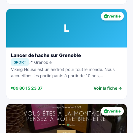
Vérifié
L
Lancer de hache sur Grenoble
📍 Grenoble
SPORT
Viking House est un endroit pour tout le monde. Nous
accueillons les participants à partir de 10 ans,…
09 86 15 23 37
Voir la fiche →
Vérifié