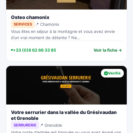
Osteo chamonix
📍 Chamonix
SERVICES
Vous êtes en séjour à la montagne et vous avez envie
d’un vrai moment de détente ? Ne…
+33 (0)6 62 66 33 85
Voir la fiche →
Vérifié
Votre serrurier dans la vallée du Grésivaudan
et Grenoble
📍 Grenoble
SERRURERIE
Votre porte d’entrée est bloquée ou vous avez égaré vos