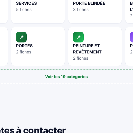
SERVICES
PORTE BLINDÉE
B
5 fiches
3 fiches
L
2
📌
📌
PORTES
PEINTURE ET
P
2 fiches
REVÊTEMENT
2
2 fiches
Voir les 19 catégories
êtes à contacter