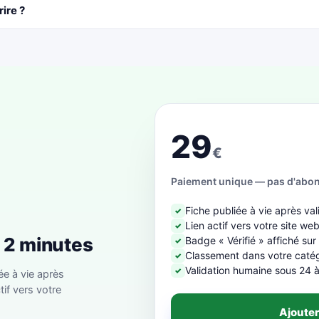
rire ?
29
€
Paiement unique — pas d'abo
Fiche publiée à vie après val
✓
Lien actif vers votre site we
✓
n 2 minutes
Badge « Vérifié » affiché sur
✓
Classement dans votre catégo
✓
Validation humaine sous 24 
✓
ée à vie après
tif vers votre
Ajouter