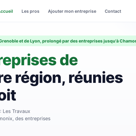
ccueil
Les pros
Ajouter mon entreprise
Contact
 Grenoble et de Lyon, prolongé par des entreprises jusqu'à Chamon
reprises de
re région, réunies
it
 : Les Travaux
monix, des entreprises