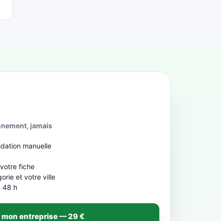
nnement, jamais
idation manuelle
b
 votre fiche
rie et votre ville
à 48 h
 mon entreprise — 29 €